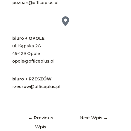
poznan@officeplus.pl
biuro + OPOLE
ul. Kępska 2G
45-129 Opole
opole@officeplus.pl
biuro + RZESZÓW
rzeszow@officeplus.pl
←
Previous
Next Wpis
→
Wpis