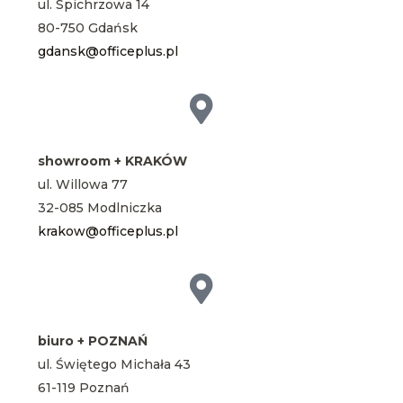
ul. Spichrzowa 14
80-750 Gdańsk
gdansk@officeplus.pl
showroom + KRAKÓW
ul. Willowa 77
32-085 Modlniczka
krakow@officeplus.pl
biuro + POZNAŃ
ul. Świętego Michała 43
61-119 Poznań